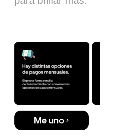
para brillar más.
Por qué Alucinante
sería el mejor Micro
curso para ti.
Me uno