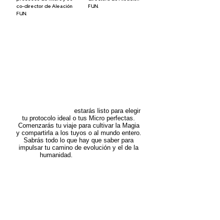
co-director de Aleación
FUN.
FUN.
Un Propósito en común.
Acostúmbrate a lo
maravilloso.
Al finalizar tu curso
estarás listo para elegir
tu protocolo ideal o tus Micro perfectas.
Comenzarás tu viaje para cultivar la Magia
y compartirla a los tuyos o al mundo entero.
Sabrás todo lo que hay que saber para
impulsar tu camino de evolución y el de la
humanidad.
Desde el amor.
Me uno