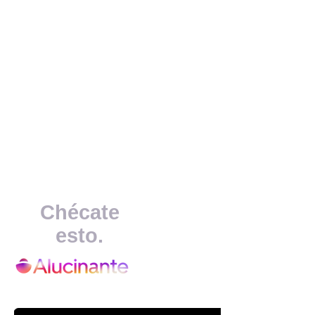
Únete a la MasterClass y
obtén acceso a la preventa
especial.
Unirme
Chécate
esto.