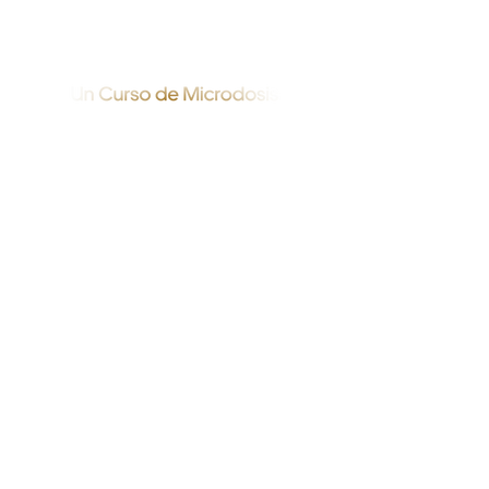
​Vívelo en cualquier
parte del planeta.
Asesoramiento de
especialistas en todo
momento.
La interfaz más cool y
fácil desde la app.
Una calidad con garantía
irresistible.