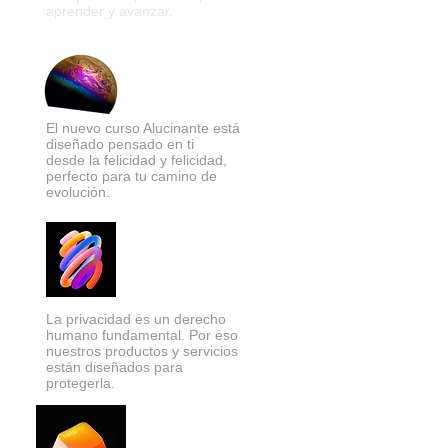
aprender y avanzar.
El nuevo curso Alucinante está
diseñado pensado en ti
desde la felicidad y felicidad,
perfecto para tu camino d
e
evolución.
La privacidad es un derecho
humano fundamental. Por eso
nuestros productos y servicios
están diseñados para
protegerla.