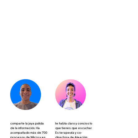
Pagar curso
Tus Anfitriones.
Siempre bien
acompañado.
Alexander De la luz
Milena Giglio
comparte la joya pulida
te habla claro y conciso lo
de la información. Ha
que tienes que escuchar.
acompañado más de 700
Es terapeuta y co-
procesos de Micro y es
directora de Aleación