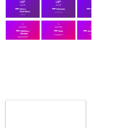
Una probadita.
Descubre por qué Alucinante es
el mejor lugar para aprender
microdosificación.
PREVIEW