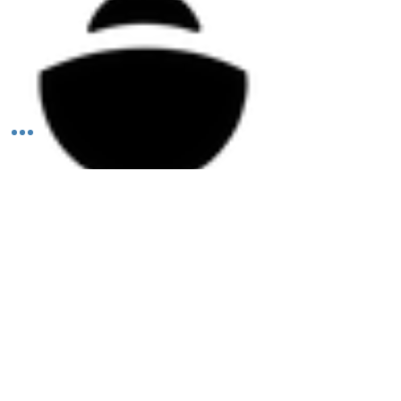
Todos los derechos reservados ©2026 Aleación FUN.
PERMISO COFEPRIS
25-000131764
ESTE PRODUCTO NO ES UN MEDICAMENTO. EL CONSUMO DE ESTE PRODUCTO ES
RESPONSABILIDAD DE QUIEN LO RECOMIENDA Y DE QUIEN LO USA. NO SE USE EN EL
EMBARAZO Y LACTANCIA. NO SE ADMINISTRE A MENORES DE 18 AÑOS.
México y Argentina.