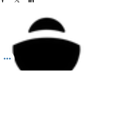
Todos los derechos reservados ©2026 Aleación FUN.
PERMISO COFEPRIS
25-000131764
ESTE PRODUCTO NO ES UN MEDICAMENTO. EL CONSUMO DE ESTE PRODUCTO ES
RESPONSABILIDAD DE QUIEN LO RECOMIENDA Y DE QUIEN LO USA. NO SE USE EN EL
EMBARAZO Y LACTANCIA. NO SE ADMINISTRE A MENORES DE 18 AÑOS.
México y Argentina.