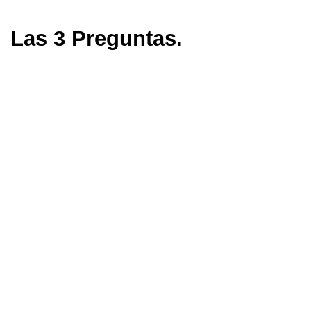
Las 3 Preguntas.
Activa el sonido. Usa la pantalla completa.
Trae contigo tus materiales para hacer
apuntes.