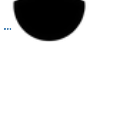
Todos los derechos reservados ©2026 Aleación FUN.
PERMISO COFEPRIS
25-000131764
ESTE PRODUCTO NO ES UN MEDICAMENTO. EL CONSUMO DE ESTE PRODUCTO ES
RESPONSABILIDAD DE QUIEN LO RECOMIENDA Y DE QUIEN LO USA. NO SE USE
EN EL EMBARAZO Y LACTANCIA. NO SE ADMINISTRE A MENORES DE 18 AÑOS.
México y Argentina.