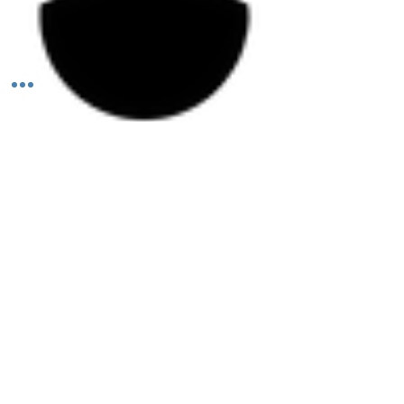
Todos los derechos reservados ©2026 Aleación FUN.
PERMISO COFEPRIS
25-000131764
ESTE PRODUCTO NO ES UN MEDICAMENTO. EL CONSUMO DE ESTE PRODUCTO ES
RESPONSABILIDAD DE QUIEN LO RECOMIENDA Y DE QUIEN LO USA. NO SE USE
EN EL EMBARAZO Y LACTANCIA. NO SE ADMINISTRE A MENORES DE 18 AÑOS.
México y Argentina.