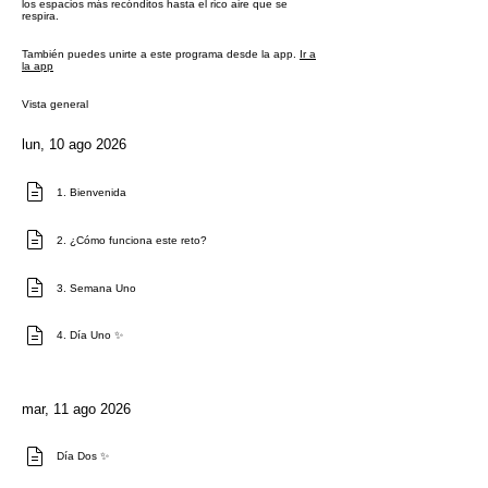
los espacios más recónditos hasta el rico aire que se
respira.
También puedes unirte a este programa desde la app.
Ir a
la app
Vista general
lun, 10 ago 2026
1. Bienvenida
2. ¿Cómo funciona este reto?
3. Semana Uno
4. Día Uno ✨
mar, 11 ago 2026
Día Dos ✨