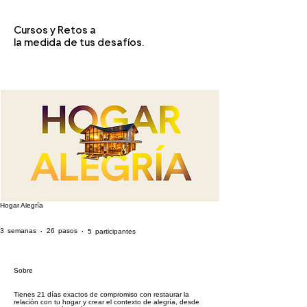
Cursos y Retos a
la medida de tus desafíos.
Hogar Alegría
3 semanas
26 pasos
5 participantes
3
semanas
26
pasos
5
participantes
Sobre
Tienes 21 días exactos de compromiso con restaurar la
relación con tu hogar y crear el contexto de alegría, desde