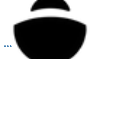
Todos los derechos reservados ©2026 Aleación FUN.
PERMISO COFEPRIS
25-000131764
ESTE PRODUCTO NO ES UN MEDICAMENTO. EL CONSUMO DE ESTE PRODUCTO ES
RESPONSABILIDAD DE QUIEN LO RECOMIENDA Y DE QUIEN LO USA. NO SE USE EN EL
EMBARAZO Y LACTANCIA. NO SE ADMINISTRE A MENORES DE 18 AÑOS.
México y Argentina.