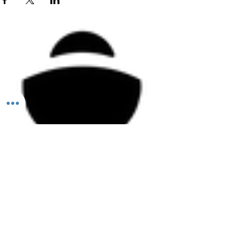
Todos los derechos reservados ©2026 Aleación FUN.
PERMISO COFEPRIS
25-000131764
ESTE PRODUCTO NO ES UN MEDICAMENTO. EL CONSUMO DE ESTE PRODUCTO ES
RESPONSABILIDAD DE QUIEN LO RECOMIENDA Y DE QUIEN LO USA. NO SE USE EN EL
EMBARAZO Y LACTANCIA. NO SE ADMINISTRE A MENORES DE 18 AÑOS.
México y Argentina.