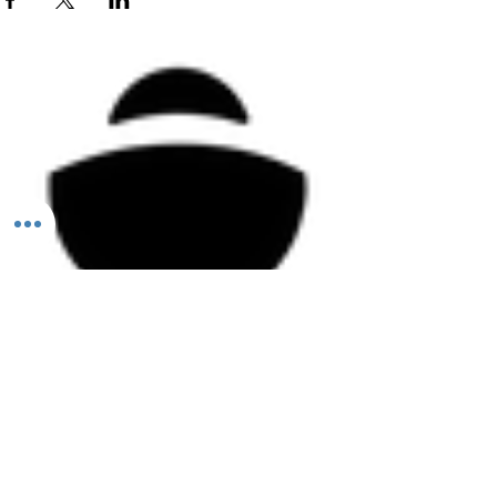
Todos los derechos reservados ©2026 Aleación FUN.
PERMISO COFEPRIS
25-000131764
ESTE PRODUCTO NO ES UN MEDICAMENTO. EL CONSUMO DE ESTE PRODUCTO ES
RESPONSABILIDAD DE QUIEN LO RECOMIENDA Y DE QUIEN LO USA. NO SE USE EN EL
EMBARAZO Y LACTANCIA. NO SE ADMINISTRE A MENORES DE 18 AÑOS.
México y Argentina.