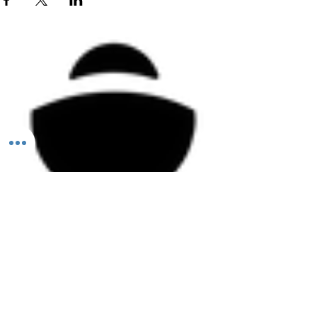
Todos los derechos reservados ©2026 Aleación FUN.
PERMISO COFEPRIS
25-000131764
ESTE PRODUCTO NO ES UN MEDICAMENTO. EL CONSUMO DE ESTE PRODUCTO ES
RESPONSABILIDAD DE QUIEN LO RECOMIENDA Y DE QUIEN LO USA. NO SE USE EN EL
EMBARAZO Y LACTANCIA. NO SE ADMINISTRE A MENORES DE 18 AÑOS.
México y Argentina.