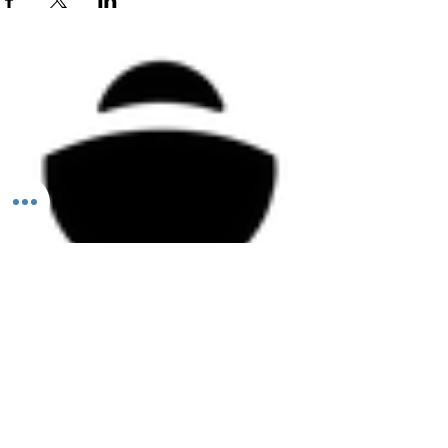
Todos los derechos reservados ©2026 Aleación FUN.
PERMISO COFEPRIS
25-000131764
ESTE PRODUCTO NO ES UN MEDICAMENTO. EL CONSUMO DE ESTE PRODUCTO ES
RESPONSABILIDAD DE QUIEN LO RECOMIENDA Y DE QUIEN LO USA. NO SE USE EN EL
EMBARAZO Y LACTANCIA. NO SE ADMINISTRE A MENORES DE 18 AÑOS.
México y Argentina.