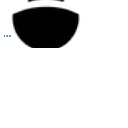
Todos los derechos reservados ©2026 Aleación FUN.
PERMISO COFEPRIS
25-000131764
ESTE PRODUCTO NO ES UN MEDICAMENTO. EL CONSUMO DE ESTE PRODUCTO ES
RESPONSABILIDAD DE QUIEN LO RECOMIENDA Y DE QUIEN LO USA. NO SE USE EN EL
EMBARAZO Y LACTANCIA. NO SE ADMINISTRE A MENORES DE 18 AÑOS.
México y Argentina.