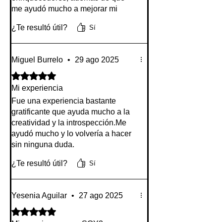
me ayudó mucho a mejorar mi
concentración y a estar más
¿Te resultó útil?
Sí
tranquila en los momentos de caos.
Miguel Burrelo
•
29 ago 2025
Obtuvo 5 de 5 estrellas.
Mi experiencia
Fue una experiencia bastante
gratificante que ayuda mucho a la
creatividad y la introspección.Me
ayudó mucho y lo volvería a hacer
sin ninguna duda.
Me parece muy padre que ahora
¿Te resultó útil?
Sí
hay este tipo de métodos para
potenciar la creatividad y mejorar
personalmente, espero sigan
Yesenia Aguilar
•
27 ago 2025
recibiendo mucho apoyo !!
Obtuvo 5 de 5 estrellas.