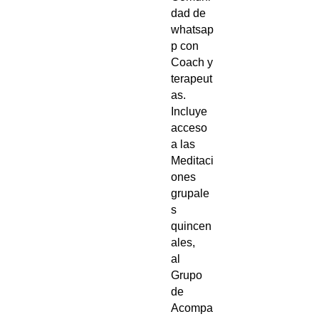
dad de
whatsap
p con
Coach y
terapeut
as.
Incluye
acceso
a las
Meditaci
ones
grupale
s
quincen
ales,
al
Grupo
de
Acompa