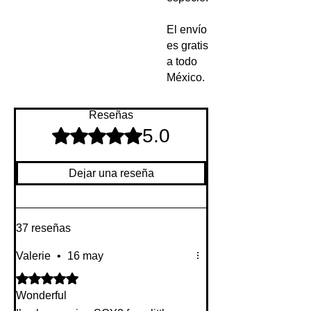
El envío
es gratis
a todo
México.
Reseñas
5.0
Obtuvo 5 de 5 estrellas.
Dejar una reseña
37 reseñas
Valerie
•
16 may
Obtuvo 5 de 5 estrellas.
Wonderful