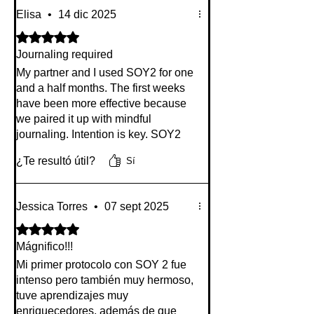
Elisa
•
14 dic 2025
Obtuvo 5 de 5 estrellas.
Journaling required
My partner and I used SOY2 for one
and a half months. The first weeks
have been more effective because
we paired it up with mindful
journaling. Intention is key. SOY2
has been an interesting experience.
¿Te resultó útil?
Sí
Jessica Torres
•
07 sept 2025
Obtuvo 5 de 5 estrellas.
Mágnifico!!!
Mi primer protocolo con SOY 2 fue
intenso pero también muy hermoso,
tuve aprendizajes muy
enriquecedores, además de que