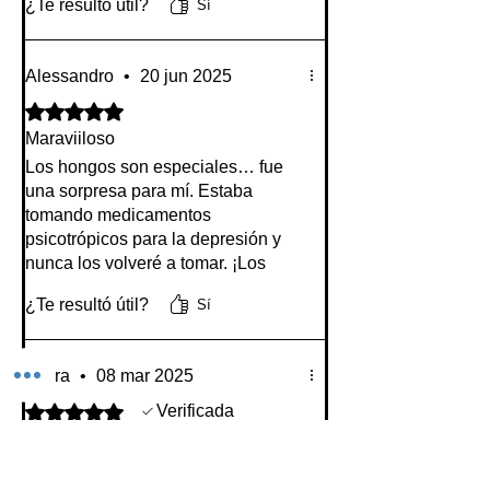
¿Te resultó útil?
Sí
Alessandro
•
20 jun 2025
Obtuvo 5 de 5 estrellas.
Maraviiloso
Los hongos son especiales… fue
una sorpresa para mí. Estaba
tomando medicamentos
psicotrópicos para la depresión y
nunca los volveré a tomar. ¡Los
hongos son mucho, mucho, mucho
¿Te resultó útil?
Sí
mejores en otro mundo! Gracias,
hongos.
Laura
•
08 mar 2025
Obtuvo 5 de 5 estrellas.
Verificada
Mi proceso en micro
Conocí este producto por