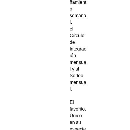
ñamient
o
semana
l,
el
Círculo
de
Integrac
ión
mensua
l y al
Sorteo
mensua
l.
El
favorito.
Único
en su
especie.