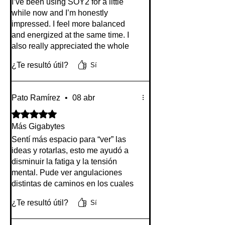
I’ve been using SOY2 for a little
while now and I’m honestly
impressed. I feel more balanced
and energized at the same time. I
also really appreciated the whole
experience of buying it, getting to
¿Te resultó útil?
Sí
know Alex, and learning more about
the products and treatments. It all
felt very personal, thoughtful, and
Pato Ramírez
•
08 abr
genuine. Thank you, Alex.
Highly recommended!
Obtuvo 5 de 5 estrellas.
Más Gigabytes
Sentí más espacio para “ver” las
ideas y rotarlas, esto me ayudó a
disminuir la fatiga y la tensión
mental. Pude ver angulaciones
distintas de caminos en los cuales
estaba yendo en automático.
¿Te resultó útil?
Sí