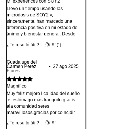
Mi experiences con SOY2
Llevo un tiempo usando las
microdosis de SOY2 y,
sinceramente, han marcado una
diferencia positiva en mi estado de
ánimo y bienestar general. Desde
los primeros días, noté una mayor
¿Te resultó útil?
Sí (1)
claridad mental, menos ansiedad y
una sensación de equilibrio
emocional que antes me costaba
Guadalupe del
mantener. No es un cambio
Carmen Perez
•
27 ago 2025
Flores
drástico, sino más bien una mejora
Obtuvo 5 de 5 estrellas.
sutil pero constante que se va
acumulando.
Magnifico
Muy feliz mejoro l calidad del sueño
.el estómago más tranquilo.gracis
ala comunidad seres
maravillosos.gracias por coincidir
¿Te resultó útil?
Sí