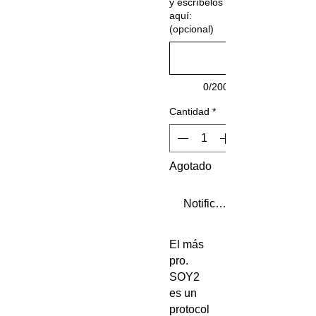
y escríbelos
aquí:
(opcional)
0/200
Cantidad
*
Agotado
Notificar al estar disponibl
El más
pro.
SOY2
es un
protocol