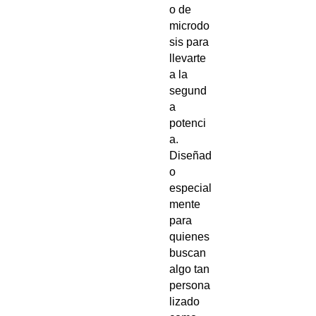
o de
microdo
sis para
llevarte
a la
segund
a
potenci
a.
Diseñad
o
especial
mente
para
quienes
buscan
algo tan
persona
lizado