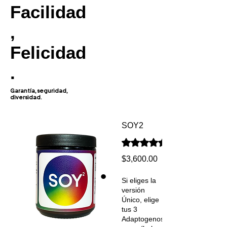
Facilidad
,
Felicidad
.
Garantía, seguridad,
diversidad.
SOY2
Según 37 reseñas, la calificac
Precio
$3,600.00
Si eliges la
versión
Único, elige
tus 3
Adaptogenos