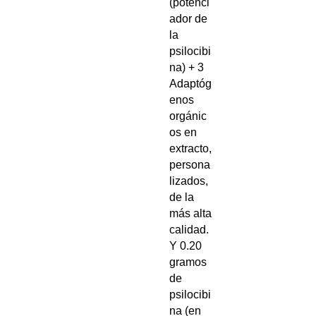
(potenci
ador de
la
psilocibi
na) + 3
Adaptóg
enos
orgánic
os en
extracto,
persona
lizados,
de la
más alta
calidad.
Y 0.20
gramos
de
psilocibi
na (en