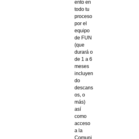
ento en
todo tu
proceso
por el
equipo
de FUN
(que
durará o
de 1 a 6
meses
incluyen
do
descans
os, o
más)
así
como
acceso
a la
Comuni