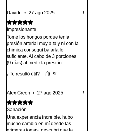
Davide
•
27 ago 2025
Obtuvo 5 de 5 estrellas.
Impresionante
Tomè los hongos porque tenía
presión arterial muy alta y ni con la
chimica conseguì bajarla lo
suficiente. Al cabo de 3 porciones
(9 días) al medir la presión
increíblemente se puso a nivel
¿Te resultó útil?
Sí
normal. Me pareció increíble pero
así fue. Impresionante el resultado.
Alex Green
•
27 ago 2025
Obtuvo 5 de 5 estrellas.
Sanación
Una experiencia increíble, hubo
mucho cambio en mí desde las
primeras tomas, descubrí que la