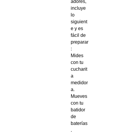
adores,
incluye
lo
siguient
e y es
fácil de
preparar
:
Mides
con tu
cucharit
a
medidor
a.
Mueves
con tu
batidor
de
baterías
.