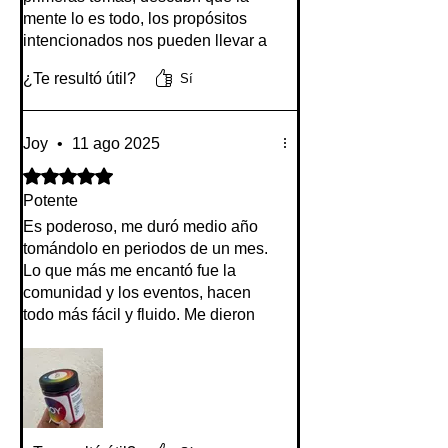
mente lo es todo, los propósitos
intencionados nos pueden llevar a
donde nosotros queramos estar
¿Te resultó útil?
Sí
siempre y cuando elijamos bien
desde el corazón. La paz se
encuentra en la presencia, y estás
Joy
•
11 ago 2025
micros son justo lo que te hacen
experimentar, mucha presencia en
Obtuvo 5 de 5 estrellas.
todos los días, todo excelente. El
Potente
seguimiento y recomendaciones de
Es poderoso, me duró medio año
la comunidad 10/10 ✅👌✨
tomándolo en periodos de un mes.
Lo que más me encantó fue la
Esto me cambio la vida ❤️‍🔥
comunidad y los eventos, hacen
todo más fácil y fluido. Me dieron
seguimiento cada semana, integré,
aumentó mi creatividad. Es el
paquete completo.