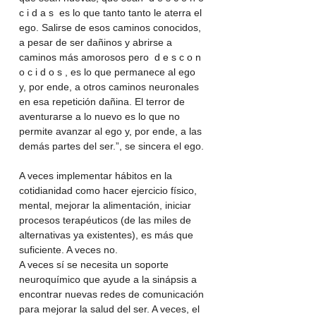
c i d a s  es lo que tanto tanto le aterra el 
ego. Salirse de esos caminos conocidos, 
a pesar de ser dañinos y abrirse a 
caminos más amorosos pero  d e s c o n 
o c i d o s , es lo que permanece al ego 
y, por ende, a otros caminos neuronales 
en esa repetición dañina. El terror de 
aventurarse a lo nuevo es lo que no 
permite avanzar al ego y, por ende, a las 
demás partes del ser.”, se sincera el ego.
A veces implementar hábitos en la 
cotidianidad como hacer ejercicio físico, 
mental, mejorar la alimentación, iniciar 
procesos terapéuticos (de las miles de 
alternativas ya existentes), es más que 
suficiente. A veces no. 
A veces sí se necesita un soporte 
neuroquímico que ayude a la sinápsis a 
encontrar nuevas redes de comunicación 
para mejorar la salud del ser. A veces, el 