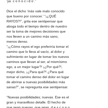
‘ya  c o n o c i d o’.”
Dice el dicho ‘más vale malo conocido 
que bueno por conocer.’ “¡¿QUÉ 
RAYOS?!”, grita ese sentipensar que 
aboga todo el tiempo dentro de nuestro 
ser la toma de mejores decisiones que 
nos lleven a un camino más sano, 
menos denso.
“¡¿Cómo rayos el ego preferiría tomar el 
camino que lo lleva al vacío, al dolor y 
sufrimiento en lugar de tomar los nuevos 
caminos que llevan al ser, al mismísimo 
ego, a un mejor lugar?! ¡¿Por qué?!, 
mejor dicho, ¡¿Para qué?! ¿Para qué 
tomar el camino denso del dolor en lugar 
de abrirse a nuevas posibilidades más 
sanas?”, se repregunta ese sentipensar.
“Nuevas posibilidades; nuevas. Ese es el 
gran y maravilloso detalle. El hecho de 
que sean nuevas, que sean  d e s c o n o 